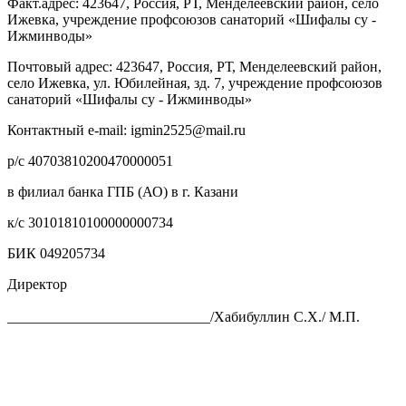
Факт.адрес: 423647, Россия, РТ, Менделеевский район, село
Ижевка, учреждение профсоюзов санаторий «Шифалы су -
Ижминводы»
Почтовый адрес: 423647, Россия, РТ, Менделеевский район,
село Ижевка, ул. Юбилейная, зд. 7, учреждение профсоюзов
санаторий «Шифалы су - Ижминводы»
Контактный e-mail: igmin2525@mail.ru
р/с 40703810200470000051
в филиал банка ГПБ (АО) в г. Казани
к/с 30101810100000000734
БИК 049205734
Директор
____________________________/Хабибуллин С.Х./ М.П.