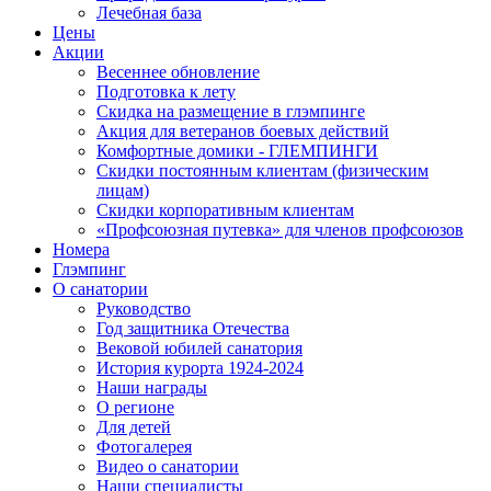
Лечебная база
Цены
Акции
Весеннее обновление
Подготовка к лету
Скидка на размещение в глэмпинге
Акция для ветеранов боевых действий
Комфортные домики - ГЛЕМПИНГИ
Скидки постоянным клиентам (физическим
лицам)
Скидки корпоративным клиентам
«Профсоюзная путевка» для членов профсоюзов
Номера
Глэмпинг
О санатории
Руководство
Год защитника Отечества
Вековой юбилей санатория
История курорта 1924-2024
Наши награды
О регионе
Для детей
Фотогалерея
Видео о санатории
Наши специалисты