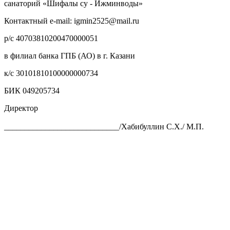
санаторий «Шифалы су - Ижминводы»
Контактный e-mail: igmin2525@mail.ru
р/с 40703810200470000051
в филиал банка ГПБ (АО) в г. Казани
к/с 30101810100000000734
БИК 049205734
Директор
____________________________/Хабибуллин С.Х./ М.П.