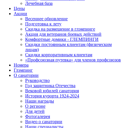
Лечебная база
Цены
Акции
Весеннее обновление
Подготовка к лету
Скидка на размещение в глэмпинге
Акция для ветеранов боевых действий
Комфортные домики - ГЛЕМПИНГИ
Скидки постоянным клиентам (физическим
лицам)
Скидки корпоративным клиентам
«Профсоюзная путевка» для членов профсоюзов
Номера
Глэмпинг
О санатории
Руководство
Год защитника Отечества
Вековой юбилей санатория
История курорта 1924-2024
Наши награды
О регионе
Для детей
Фотогалерея
Видео о санатории
Наши специалисты