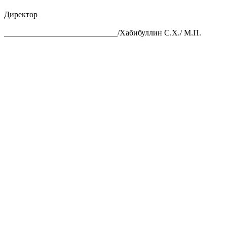
Директор
____________________________/Хабибуллин С.Х./ М.П.