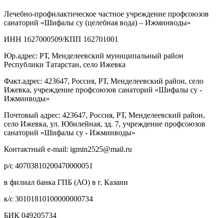
Лечебно-профилактическое частное учреждение профсоюзов
санаторий «Шифалы су (целебная вода) – Ижминводы»
ИНН 1627000509/КПП 162701001
Юр.адрес: РТ, Менделеевский муниципальный район
Республики Татарстан, село Ижевка
Факт.адрес: 423647, Россия, РТ, Менделеевский район, село
Ижевка, учреждение профсоюзов санаторий «Шифалы су -
Ижминводы»
Почтовый адрес: 423647, Россия, РТ, Менделеевский район,
село Ижевка, ул. Юбилейная, зд. 7, учреждение профсоюзов
санаторий «Шифалы су - Ижминводы»
Контактный e-mail: igmin2525@mail.ru
р/с 40703810200470000051
в филиал банка ГПБ (АО) в г. Казани
к/с 30101810100000000734
БИК 049205734