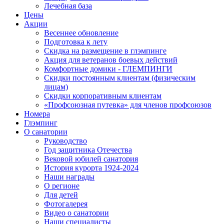
Лечебная база
Цены
Акции
Весеннее обновление
Подготовка к лету
Скидка на размещение в глэмпинге
Акция для ветеранов боевых действий
Комфортные домики - ГЛЕМПИНГИ
Скидки постоянным клиентам (физическим
лицам)
Скидки корпоративным клиентам
«Профсоюзная путевка» для членов профсоюзов
Номера
Глэмпинг
О санатории
Руководство
Год защитника Отечества
Вековой юбилей санатория
История курорта 1924-2024
Наши награды
О регионе
Для детей
Фотогалерея
Видео о санатории
Наши специалисты