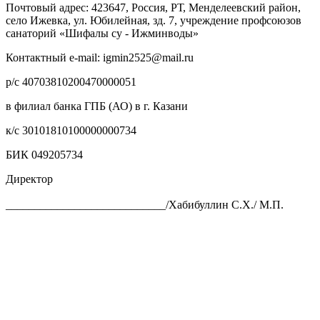
Почтовый адрес: 423647, Россия, РТ, Менделеевский район,
село Ижевка, ул. Юбилейная, зд. 7, учреждение профсоюзов
санаторий «Шифалы су - Ижминводы»
Контактный e-mail: igmin2525@mail.ru
р/с 40703810200470000051
в филиал банка ГПБ (АО) в г. Казани
к/с 30101810100000000734
БИК 049205734
Директор
____________________________/Хабибуллин С.Х./ М.П.