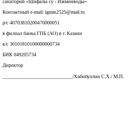
санаторий «Шифалы су - Ижминводы»
Контактный e-mail: igmin2525@mail.ru
р/с 40703810200470000051
в филиал банка ГПБ (АО) в г. Казани
к/с 30101810100000000734
БИК 049205734
Директор
____________________________/Хабибуллин С.Х./ М.П.