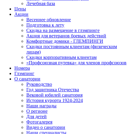
Лечебная база
Цены
Акции
Весеннее обновление
Подготовка к лету
Скидка на размещение в глэмпинге
Акция для ветеранов боевых действий
Комфортные домики - ГЛЕМПИНГИ
Скидки постоянным клиентам (физическим
лицам)
Скидки корпоративным клиентам
«Профсоюзная путевка» для членов профсоюзов
Номера
Глэмпинг
О санатории
Руководство
Год защитника Отечества
Вековой юбилей санатория
История курорта 1924-2024
Наши награды
О регионе
Для детей
Фотогалерея
Видео о санатории
Наши специалисты