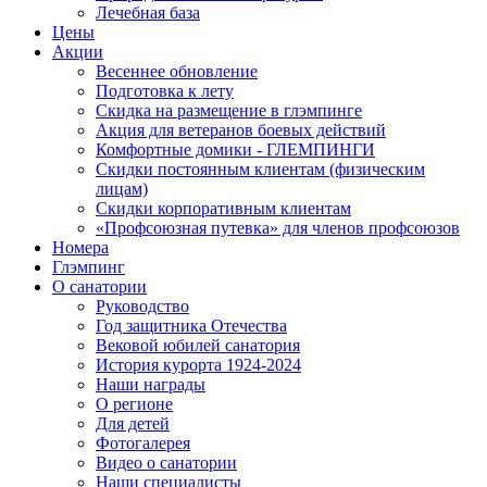
Лечебная база
Цены
Акции
Весеннее обновление
Подготовка к лету
Скидка на размещение в глэмпинге
Акция для ветеранов боевых действий
Комфортные домики - ГЛЕМПИНГИ
Скидки постоянным клиентам (физическим
лицам)
Скидки корпоративным клиентам
«Профсоюзная путевка» для членов профсоюзов
Номера
Глэмпинг
О санатории
Руководство
Год защитника Отечества
Вековой юбилей санатория
История курорта 1924-2024
Наши награды
О регионе
Для детей
Фотогалерея
Видео о санатории
Наши специалисты