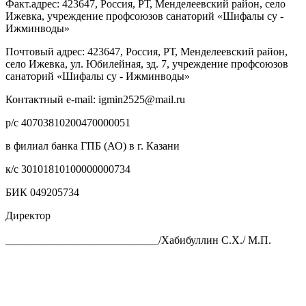
Факт.адрес: 423647, Россия, РТ, Менделеевский район, село
Ижевка, учреждение профсоюзов санаторий «Шифалы су -
Ижминводы»
Почтовый адрес: 423647, Россия, РТ, Менделеевский район,
село Ижевка, ул. Юбилейная, зд. 7, учреждение профсоюзов
санаторий «Шифалы су - Ижминводы»
Контактный e-mail: igmin2525@mail.ru
р/с 40703810200470000051
в филиал банка ГПБ (АО) в г. Казани
к/с 30101810100000000734
БИК 049205734
Директор
____________________________/Хабибуллин С.Х./ М.П.