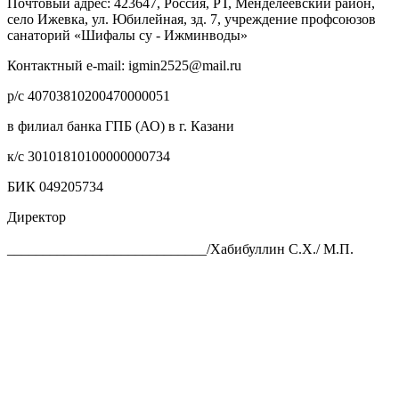
Почтовый адрес: 423647, Россия, РТ, Менделеевский район,
село Ижевка, ул. Юбилейная, зд. 7, учреждение профсоюзов
санаторий «Шифалы су - Ижминводы»
Контактный e-mail: igmin2525@mail.ru
р/с 40703810200470000051
в филиал банка ГПБ (АО) в г. Казани
к/с 30101810100000000734
БИК 049205734
Директор
____________________________/Хабибуллин С.Х./ М.П.