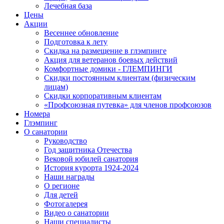
Лечебная база
Цены
Акции
Весеннее обновление
Подготовка к лету
Скидка на размещение в глэмпинге
Акция для ветеранов боевых действий
Комфортные домики - ГЛЕМПИНГИ
Скидки постоянным клиентам (физическим
лицам)
Скидки корпоративным клиентам
«Профсоюзная путевка» для членов профсоюзов
Номера
Глэмпинг
О санатории
Руководство
Год защитника Отечества
Вековой юбилей санатория
История курорта 1924-2024
Наши награды
О регионе
Для детей
Фотогалерея
Видео о санатории
Наши специалисты