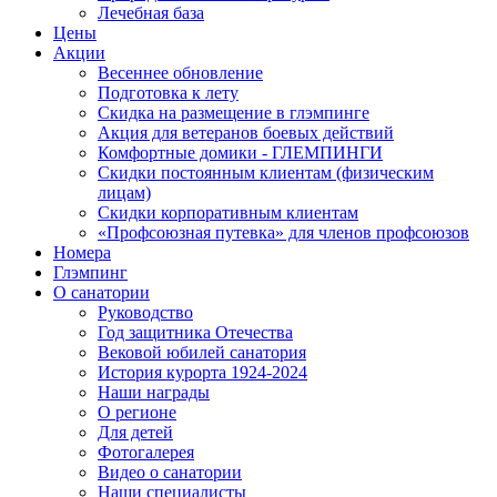
Лечебная база
Цены
Акции
Весеннее обновление
Подготовка к лету
Скидка на размещение в глэмпинге
Акция для ветеранов боевых действий
Комфортные домики - ГЛЕМПИНГИ
Скидки постоянным клиентам (физическим
лицам)
Скидки корпоративным клиентам
«Профсоюзная путевка» для членов профсоюзов
Номера
Глэмпинг
О санатории
Руководство
Год защитника Отечества
Вековой юбилей санатория
История курорта 1924-2024
Наши награды
О регионе
Для детей
Фотогалерея
Видео о санатории
Наши специалисты