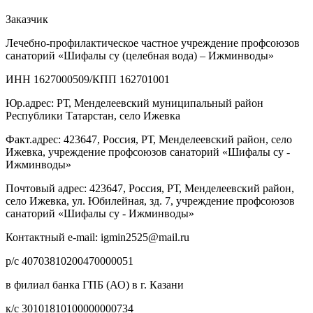
Заказчик
Лечебно-профилактическое частное учреждение профсоюзов
санаторий «Шифалы су (целебная вода) – Ижминводы»
ИНН 1627000509/КПП 162701001
Юр.адрес: РТ, Менделеевский муниципальный район
Республики Татарстан, село Ижевка
Факт.адрес: 423647, Россия, РТ, Менделеевский район, село
Ижевка, учреждение профсоюзов санаторий «Шифалы су -
Ижминводы»
Почтовый адрес: 423647, Россия, РТ, Менделеевский район,
село Ижевка, ул. Юбилейная, зд. 7, учреждение профсоюзов
санаторий «Шифалы су - Ижминводы»
Контактный e-mail: igmin2525@mail.ru
р/с 40703810200470000051
в филиал банка ГПБ (АО) в г. Казани
к/с 30101810100000000734