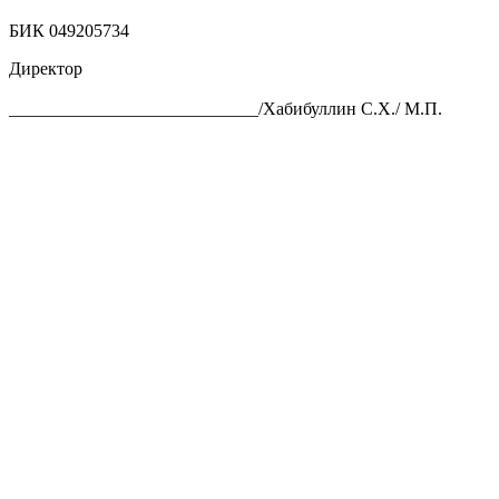
БИК 049205734
Директор
____________________________/Хабибуллин С.Х./ М.П.