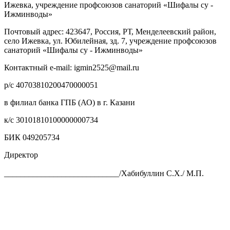
Ижевка, учреждение профсоюзов санаторий «Шифалы су -
Ижминводы»
Почтовый адрес: 423647, Россия, РТ, Менделеевский район,
село Ижевка, ул. Юбилейная, зд. 7, учреждение профсоюзов
санаторий «Шифалы су - Ижминводы»
Контактный e-mail: igmin2525@mail.ru
р/с 40703810200470000051
в филиал банка ГПБ (АО) в г. Казани
к/с 30101810100000000734
БИК 049205734
Директор
____________________________/Хабибуллин С.Х./ М.П.