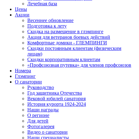
Лечебная база
Цены
Акции
Весеннее обновление
Подготовка к лету
Скидка на размещение в глэмпинге
Акция для ветеранов боевых действий
Комфортные домики - ГЛЕМПИНГИ
Скидки постоянным клиентам (физическим
лицам)
Скидки корпоративным клиентам
«Профсоюзная путевка» для членов профсоюзов
Номера
Глэмпинг
О санатории
Руководство
Год защитника Отечества
Вековой юбилей санатория
История курорта 1924-2024
Наши награды
О регионе
Для детей
Фотогалерея
Видео о санатории
Наши специалисты