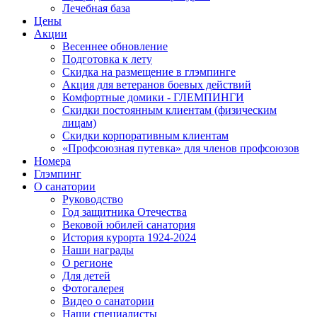
Лечебная база
Цены
Акции
Весеннее обновление
Подготовка к лету
Скидка на размещение в глэмпинге
Акция для ветеранов боевых действий
Комфортные домики - ГЛЕМПИНГИ
Скидки постоянным клиентам (физическим
лицам)
Скидки корпоративным клиентам
«Профсоюзная путевка» для членов профсоюзов
Номера
Глэмпинг
О санатории
Руководство
Год защитника Отечества
Вековой юбилей санатория
История курорта 1924-2024
Наши награды
О регионе
Для детей
Фотогалерея
Видео о санатории
Наши специалисты