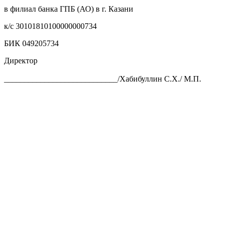
в филиал банка ГПБ (АО) в г. Казани
к/с 30101810100000000734
БИК 049205734
Директор
____________________________/Хабибуллин С.Х./ М.П.