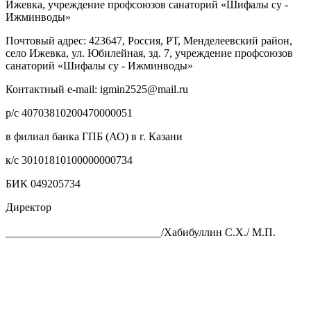
Ижевка, учреждение профсоюзов санаторий «Шифалы су -
Ижминводы»
Почтовый адрес: 423647, Россия, РТ, Менделеевский район,
село Ижевка, ул. Юбилейная, зд. 7, учреждение профсоюзов
санаторий «Шифалы су - Ижминводы»
Контактный e-mail: igmin2525@mail.ru
р/с 40703810200470000051
в филиал банка ГПБ (АО) в г. Казани
к/с 30101810100000000734
БИК 049205734
Директор
____________________________/Хабибуллин С.Х./ М.П.