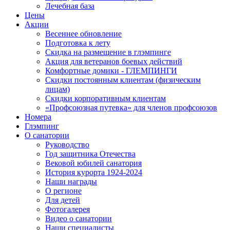
Лечебная база
Цены
Акции
Весеннее обновление
Подготовка к лету
Скидка на размещение в глэмпинге
Акция для ветеранов боевых действий
Комфортные домики - ГЛЕМПИНГИ
Скидки постоянным клиентам (физическим
лицам)
Скидки корпоративным клиентам
«Профсоюзная путевка» для членов профсоюзов
Номера
Глэмпинг
О санатории
Руководство
Год защитника Отечества
Вековой юбилей санатория
История курорта 1924-2024
Наши награды
О регионе
Для детей
Фотогалерея
Видео о санатории
Наши специалисты