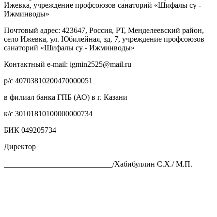
Ижевка, учреждение профсоюзов санаторий «Шифалы су -
Ижминводы»
Почтовый адрес: 423647, Россия, РТ, Менделеевский район,
село Ижевка, ул. Юбилейная, зд. 7, учреждение профсоюзов
санаторий «Шифалы су - Ижминводы»
Контактный e-mail: igmin2525@mail.ru
р/с 40703810200470000051
в филиал банка ГПБ (АО) в г. Казани
к/с 30101810100000000734
БИК 049205734
Директор
____________________________/Хабибуллин С.Х./ М.П.