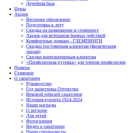
Лечебная база
Цены
Акции
Весеннее обновление
Подготовка к лету
Скидка на размещение в глэмпинге
Акция для ветеранов боевых действий
Комфортные домики - ГЛЕМПИНГИ
Скидки постоянным клиентам (физическим
лицам)
Скидки корпоративным клиентам
«Профсоюзная путевка» для членов профсоюзов
Номера
Глэмпинг
О санатории
Руководство
Год защитника Отечества
Вековой юбилей санатория
История курорта 1924-2024
Наши награды
О регионе
Для детей
Фотогалерея
Видео о санатории
Наши специалисты