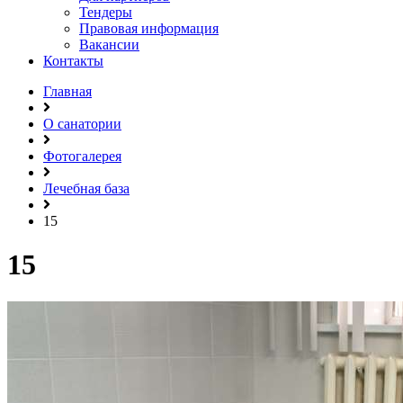
Тендеры
Правовая информация
Вакансии
Контакты
Главная
О санатории
Фотогалерея
Лечебная база
15
15