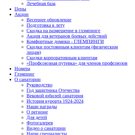
Лечебная база
Цены
Акции
Весеннее обновление
Подготовка к лету
Скидка на размещение в глэмпинге
Акция для ветеранов боевых действий
Комфортные домики - ГЛЕМПИНГИ
Скидки постоянным клиентам (физическим
лицам)
Скидки корпоративным клиентам
«Профсоюзная путевка» для членов профсоюзов
Номера
Глэмпинг
О санатории
Руководство
Год защитника Отечества
Вековой юбилей санатория
История курорта 1924-2024
Наши награды
О регионе
Для детей
Фотогалерея
Видео о санатории
Наши специалисты