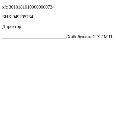
к/с 30101810100000000734
БИК 049205734
Директор
____________________________/Хабибуллин С.Х./ М.П.