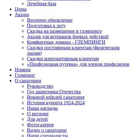
Лечебная база
Цены
Акции
Весеннее обновление
Подготовка к лету
Скидка на размещение в глэмпинге
Акция для ветеранов боевых действий
Комфортные домики - ГЛЕМПИНГИ
Скидки постоянным клиентам (физическим
лицам)
Скидки корпоративным клиентам
«Профсоюзная путевка» для членов профсоюзов
Номера
Глэмпинг
О санатории
Руководство
Год защитника Отечества
Вековой юбилей санатория
История курорта 1924-2024
Наши награды
О регионе
Для детей
Фотогалерея
Видео о санатории
Наши специалисты