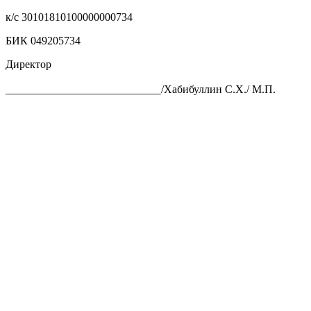
к/с 30101810100000000734
БИК 049205734
Директор
____________________________/Хабибуллин С.Х./ М.П.