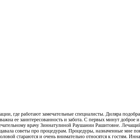
изации, где работают замечательные специалисты. Диляра подобр
ь важна ее заинтересованность и забота. С первых минут доброе
мечательному врачу Зиннатулиной Раушании Рашитовне. Лечащий
давала советы про процедурам. Процедуры, назначенные мне пон
оловой стараются и очень внимательно относятся к гостям. Инна,