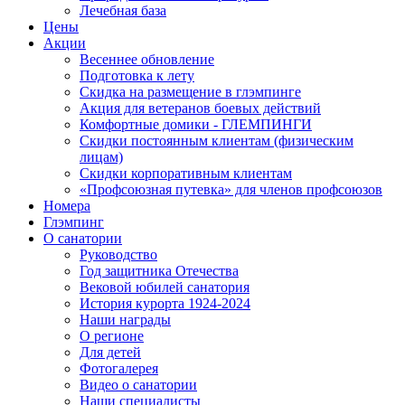
Лечебная база
Цены
Акции
Весеннее обновление
Подготовка к лету
Скидка на размещение в глэмпинге
Акция для ветеранов боевых действий
Комфортные домики - ГЛЕМПИНГИ
Скидки постоянным клиентам (физическим
лицам)
Скидки корпоративным клиентам
«Профсоюзная путевка» для членов профсоюзов
Номера
Глэмпинг
О санатории
Руководство
Год защитника Отечества
Вековой юбилей санатория
История курорта 1924-2024
Наши награды
О регионе
Для детей
Фотогалерея
Видео о санатории
Наши специалисты