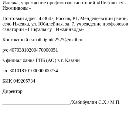
Ижевка, учреждение профсоюзов санаторий «Шифалы су -
Ижминводы»
Почтовый адрес: 423647, Россия, РТ, Менделеевский район,
село Ижевка, ул. Юбилейная, зд. 7, учреждение профсоюзов
санаторий «Шифалы су - Ижминводы»
Контактный e-mail: igmin2525@mail.ru
р/с 40703810200470000051
в филиал банка ГПБ (АО) в г. Казани
к/с 30101810100000000734
БИК 049205734
Директор
____________________________/Хабибуллин С.Х./ М.П.