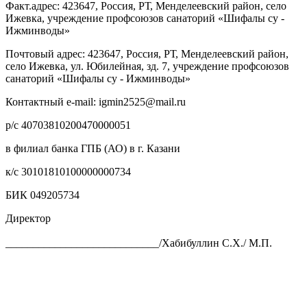
Факт.адрес: 423647, Россия, РТ, Менделеевский район, село
Ижевка, учреждение профсоюзов санаторий «Шифалы су -
Ижминводы»
Почтовый адрес: 423647, Россия, РТ, Менделеевский район,
село Ижевка, ул. Юбилейная, зд. 7, учреждение профсоюзов
санаторий «Шифалы су - Ижминводы»
Контактный e-mail: igmin2525@mail.ru
р/с 40703810200470000051
в филиал банка ГПБ (АО) в г. Казани
к/с 30101810100000000734
БИК 049205734
Директор
____________________________/Хабибуллин С.Х./ М.П.