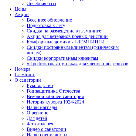
Лечебная база
Цены
Акции
Весеннее обновление
Подготовка к лету
Скидка на размещение в глэмпинге
Акция для ветеранов боевых действий
Комфортные домики - ГЛЕМПИНГИ
Скидки постоянным клиентам (физическим
лицам)
Скидки корпоративным клиентам
«Профсоюзная путевка» для членов профсоюзов
Номера
Глэмпинг
О санатории
Руководство
Год защитника Отечества
Вековой юбилей санатория
История курорта 1924-2024
Наши награды
О регионе
Для детей
Фотогалерея
Видео о санатории
Наши специалисты