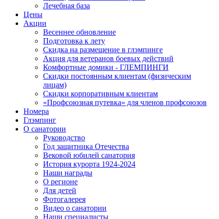
Лечебная база
Цены
Акции
Весеннее обновление
Подготовка к лету
Скидка на размещение в глэмпинге
Акция для ветеранов боевых действий
Комфортные домики - ГЛЕМПИНГИ
Скидки постоянным клиентам (физическим
лицам)
Скидки корпоративным клиентам
«Профсоюзная путевка» для членов профсоюзов
Номера
Глэмпинг
О санатории
Руководство
Год защитника Отечества
Вековой юбилей санатория
История курорта 1924-2024
Наши награды
О регионе
Для детей
Фотогалерея
Видео о санатории
Наши специалисты