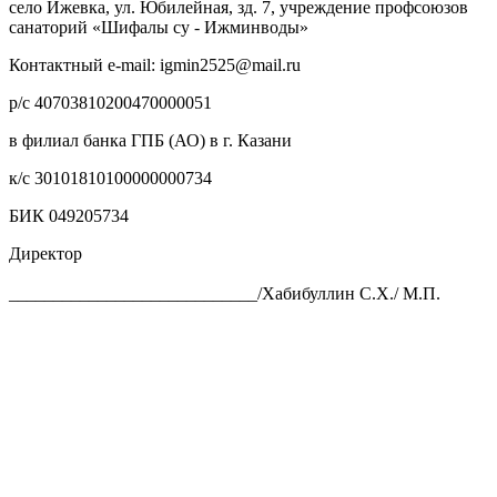
село Ижевка, ул. Юбилейная, зд. 7, учреждение профсоюзов
санаторий «Шифалы су - Ижминводы»
Контактный e-mail: igmin2525@mail.ru
р/с 40703810200470000051
в филиал банка ГПБ (АО) в г. Казани
к/с 30101810100000000734
БИК 049205734
Директор
____________________________/Хабибуллин С.Х./ М.П.