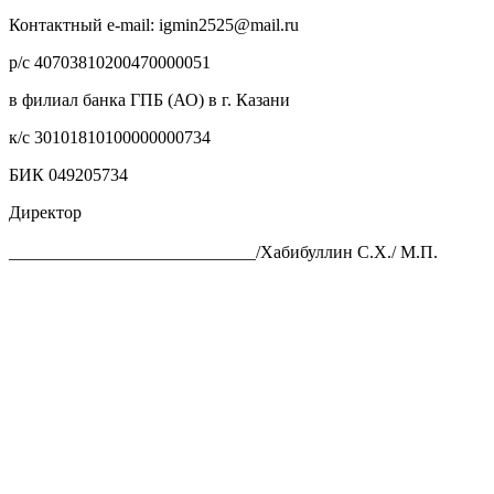
Контактный e-mail: igmin2525@mail.ru
р/с 40703810200470000051
в филиал банка ГПБ (АО) в г. Казани
к/с 30101810100000000734
БИК 049205734
Директор
____________________________/Хабибуллин С.Х./ М.П.