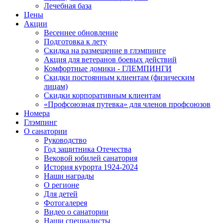
Лечебная база
Цены
Акции
Весеннее обновление
Подготовка к лету
Скидка на размещение в глэмпинге
Акция для ветеранов боевых действий
Комфортные домики - ГЛЕМПИНГИ
Скидки постоянным клиентам (физическим
лицам)
Скидки корпоративным клиентам
«Профсоюзная путевка» для членов профсоюзов
Номера
Глэмпинг
О санатории
Руководство
Год защитника Отечества
Вековой юбилей санатория
История курорта 1924-2024
Наши награды
О регионе
Для детей
Фотогалерея
Видео о санатории
Наши специалисты