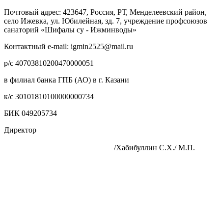
Почтовый адрес: 423647, Россия, РТ, Менделеевский район,
село Ижевка, ул. Юбилейная, зд. 7, учреждение профсоюзов
санаторий «Шифалы су - Ижминводы»
Контактный e-mail: igmin2525@mail.ru
р/с 40703810200470000051
в филиал банка ГПБ (АО) в г. Казани
к/с 30101810100000000734
БИК 049205734
Директор
____________________________/Хабибуллин С.Х./ М.П.