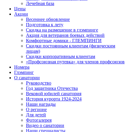
Лечебная база
Цены
Акции
Весеннее обновление
Подготовка к лету
Скидка на размещение в глэмпинге
Акция для ветеранов боевых действий
Комфортные домики - ГЛЕМПИНГИ
Скидки постоянным клиентам (физическим
лицам)
Скидки корпоративным клиентам
«Профсоюзная путевка» для членов профсоюзов
Номера
Глэмпинг
О санатории
Руководство
Год защитника Отечества
Вековой юбилей санатория
История курорта 1924-2024
Наши награды
О регионе
Для детей
Фотогалерея
Видео о санатории
Наши специалисты