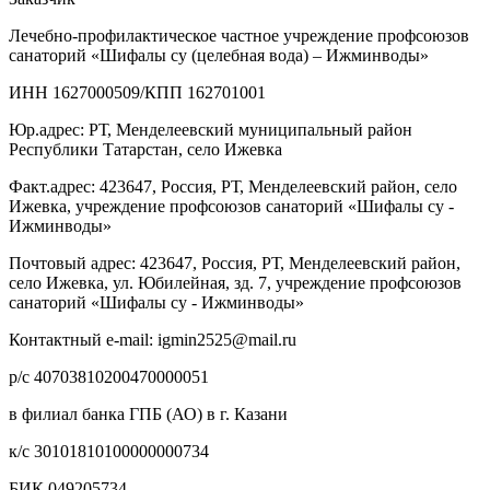
Лечебно-профилактическое частное учреждение профсоюзов
санаторий «Шифалы су (целебная вода) – Ижминводы»
ИНН 1627000509/КПП 162701001
Юр.адрес: РТ, Менделеевский муниципальный район
Республики Татарстан, село Ижевка
Факт.адрес: 423647, Россия, РТ, Менделеевский район, село
Ижевка, учреждение профсоюзов санаторий «Шифалы су -
Ижминводы»
Почтовый адрес: 423647, Россия, РТ, Менделеевский район,
село Ижевка, ул. Юбилейная, зд. 7, учреждение профсоюзов
санаторий «Шифалы су - Ижминводы»
Контактный e-mail: igmin2525@mail.ru
р/с 40703810200470000051
в филиал банка ГПБ (АО) в г. Казани
к/с 30101810100000000734
БИК 049205734