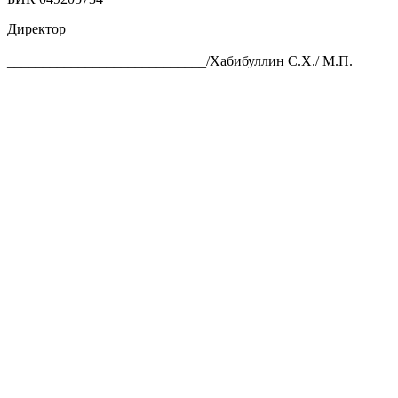
Директор
____________________________/Хабибуллин С.Х./ М.П.