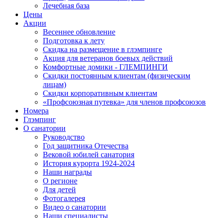
Лечебная база
Цены
Акции
Весеннее обновление
Подготовка к лету
Скидка на размещение в глэмпинге
Акция для ветеранов боевых действий
Комфортные домики - ГЛЕМПИНГИ
Скидки постоянным клиентам (физическим
лицам)
Скидки корпоративным клиентам
«Профсоюзная путевка» для членов профсоюзов
Номера
Глэмпинг
О санатории
Руководство
Год защитника Отечества
Вековой юбилей санатория
История курорта 1924-2024
Наши награды
О регионе
Для детей
Фотогалерея
Видео о санатории
Наши специалисты