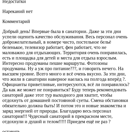
Недостатки
Нареканий нет
Комментарий
Добрый день! Впервые была в санатории. Даже за эти дни
успели оценить качество обслуживания. Весь персонал очень
доброжелательный, в номере чисто, постельное бельё
беленькое, телевизор работает, фен работает, что не
маловажно для отдыхающих. Территория очень понравилась,
есть и площадка для детей и места для отдыха взрослым.
Интересно продуманы пешие маршруты. Фотозоны
продуманы. Ну а уж про питание???, и говорить нечего. На
высшем уровне. Всего много и всё очень вкусно. За эти дни,
что жили в санатории наверное наелась на полгода вперёд ?.
Официанты приветливые, интересуются, всё ли понравилось?
Да как же может не понравиться? Буду теперь рекомендовать
санаторий даже этот тур выходного дня хватит, чтобы
отдохнуть от домашней постоянной суеты. Смена обстановки
обязательно должна быть! И потом это и новые знакомства и
заряд энергией от природы. Благодарю весь персонал
санатория!!! Чудесный санаторий в прекрасном месте,
отдохнули и душой и телом!!!!! Приедем ещё не раз ?
оставить