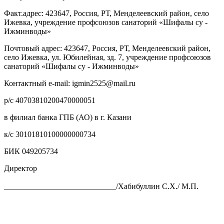
Факт.адрес: 423647, Россия, РТ, Менделеевский район, село
Ижевка, учреждение профсоюзов санаторий «Шифалы су -
Ижминводы»
Почтовый адрес: 423647, Россия, РТ, Менделеевский район,
село Ижевка, ул. Юбилейная, зд. 7, учреждение профсоюзов
санаторий «Шифалы су - Ижминводы»
Контактный e-mail: igmin2525@mail.ru
р/с 40703810200470000051
в филиал банка ГПБ (АО) в г. Казани
к/с 30101810100000000734
БИК 049205734
Директор
____________________________/Хабибуллин С.Х./ М.П.