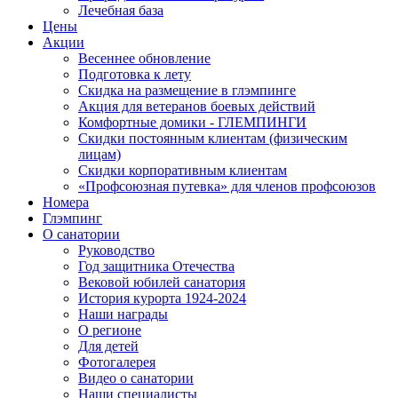
Лечебная база
Цены
Акции
Весеннее обновление
Подготовка к лету
Скидка на размещение в глэмпинге
Акция для ветеранов боевых действий
Комфортные домики - ГЛЕМПИНГИ
Скидки постоянным клиентам (физическим
лицам)
Скидки корпоративным клиентам
«Профсоюзная путевка» для членов профсоюзов
Номера
Глэмпинг
О санатории
Руководство
Год защитника Отечества
Вековой юбилей санатория
История курорта 1924-2024
Наши награды
О регионе
Для детей
Фотогалерея
Видео о санатории
Наши специалисты