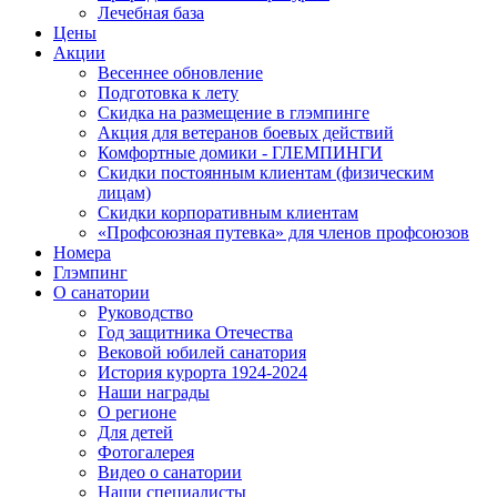
Лечебная база
Цены
Акции
Весеннее обновление
Подготовка к лету
Скидка на размещение в глэмпинге
Акция для ветеранов боевых действий
Комфортные домики - ГЛЕМПИНГИ
Скидки постоянным клиентам (физическим
лицам)
Скидки корпоративным клиентам
«Профсоюзная путевка» для членов профсоюзов
Номера
Глэмпинг
О санатории
Руководство
Год защитника Отечества
Вековой юбилей санатория
История курорта 1924-2024
Наши награды
О регионе
Для детей
Фотогалерея
Видео о санатории
Наши специалисты