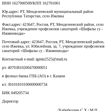
ИНН 1627000509/КПП 162701001
Юр.адрес: РТ, Менделеевский муниципальный район
Республики Татарстан, село Ижевка
Факт.адрес: 423647, Россия, РТ, Менделеевский район, село
Ижевка, учреждение профсоюзов санаторий «Шифалы су -
Ижминводы»
Почтовый адрес: 423647, Россия, РТ, Менделеевский район,
село Ижевка, ул. Юбилейная, зд. 7, учреждение профсоюзов
санаторий «Шифалы су - Ижминводы»
Контактный e-mail: igmin2525@mail.ru
р/с 40703810200470000051
в филиал банка ГПБ (АО) в г. Казани
к/с 30101810100000000734
БИК 049205734
Директор
____________________________/Хабибуллин С.Х./ М.П.