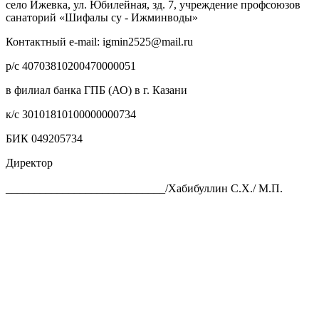
село Ижевка, ул. Юбилейная, зд. 7, учреждение профсоюзов
санаторий «Шифалы су - Ижминводы»
Контактный e-mail: igmin2525@mail.ru
р/с 40703810200470000051
в филиал банка ГПБ (АО) в г. Казани
к/с 30101810100000000734
БИК 049205734
Директор
____________________________/Хабибуллин С.Х./ М.П.