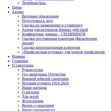
Лечебная база
Цены
Акции
Весеннее обновление
Подготовка к лету
Скидка на размещение в глэмпинге
Акция для ветеранов боевых действий
Комфортные домики - ГЛЕМПИНГИ
Скидки постоянным клиентам (физическим
лицам)
Скидки корпоративным клиентам
«Профсоюзная путевка» для членов профсоюзов
Номера
Глэмпинг
О санатории
Руководство
Год защитника Отечества
Вековой юбилей санатория
История курорта 1924-2024
Наши награды
О регионе
Для детей
Фотогалерея
Видео о санатории
Наши специалисты