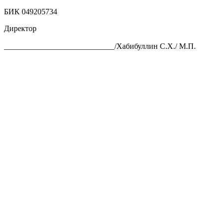
БИК 049205734
Директор
____________________________/Хабибуллин С.Х./ М.П.