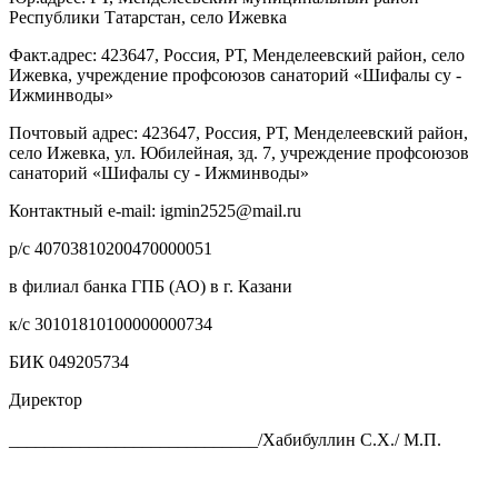
Республики Татарстан, село Ижевка
Факт.адрес: 423647, Россия, РТ, Менделеевский район, село
Ижевка, учреждение профсоюзов санаторий «Шифалы су -
Ижминводы»
Почтовый адрес: 423647, Россия, РТ, Менделеевский район,
село Ижевка, ул. Юбилейная, зд. 7, учреждение профсоюзов
санаторий «Шифалы су - Ижминводы»
Контактный e-mail: igmin2525@mail.ru
р/с 40703810200470000051
в филиал банка ГПБ (АО) в г. Казани
к/с 30101810100000000734
БИК 049205734
Директор
____________________________/Хабибуллин С.Х./ М.П.