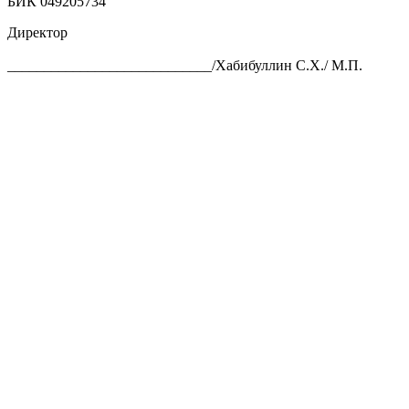
БИК 049205734
Директор
____________________________/Хабибуллин С.Х./ М.П.