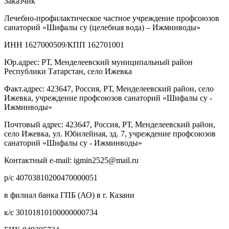
Заказчик
Лечебно-профилактическое частное учреждение профсоюзов
санаторий «Шифалы су (целебная вода) – Ижминводы»
ИНН 1627000509/КПП 162701001
Юр.адрес: РТ, Менделеевский муниципальный район
Республики Татарстан, село Ижевка
Факт.адрес: 423647, Россия, РТ, Менделеевский район, село
Ижевка, учреждение профсоюзов санаторий «Шифалы су -
Ижминводы»
Почтовый адрес: 423647, Россия, РТ, Менделеевский район,
село Ижевка, ул. Юбилейная, зд. 7, учреждение профсоюзов
санаторий «Шифалы су - Ижминводы»
Контактный e-mail: igmin2525@mail.ru
р/с 40703810200470000051
в филиал банка ГПБ (АО) в г. Казани
к/с 30101810100000000734